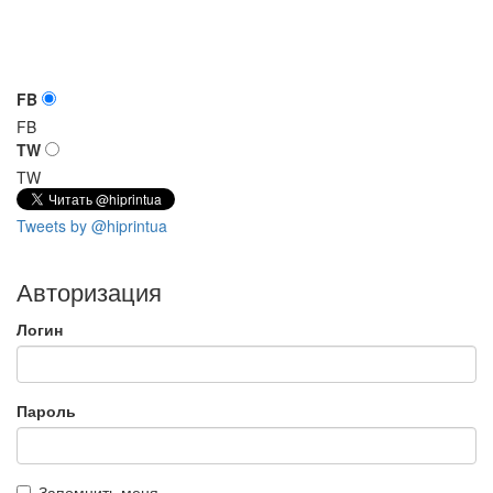
FB
FB
TW
TW
Tweets by @hiprintua
Авторизация
Логин
Пароль
Запомнить меня