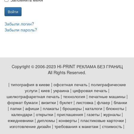
Войти
Забыли логин?
Забыли пароль?
Copyright © 2006-2023 HI-PRINT РЕКЛАМА БЕЗ ГРАНИЦ
All Rights Reserved.
| типография в киеве | офсетная печать | полиграфические
услуги | киев | украина | цифровая печать |
шелкотрафаретная печать | технология | печатные машины |
формат бумаги | визитки | буклет | листовка | флаер | бланки
| папки | афиши | плакаты | брошюры | каталоги | блокноты |
календари | открытки | приглашения | газеты | журналы |
ежедневники | дипломы | конверты | пластиковые карточки |
изготовление дизайн | требования к макетам | стоимость |