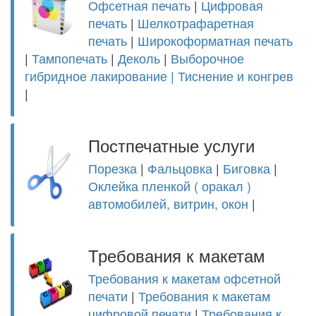
Офсетная печать
|
Цифровая
печать
|
Шелкотрафаретная
печать
|
Широкоформатная печать
|
Тампопечать
|
Деколь
|
Выборочное
гибридное лакирование |
Тиснение и конгрев
|
Постпечатные услуги
Порезка
|
Фальцовка
|
Биговка
|
Оклейка пленкой ( оракал )
автомобилей, витрин, окон
|
Требования к макетам
Требования к макетам офсетной
печати
|
Требования к макетам
цифровой печати
|
Требования к