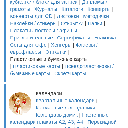
кубарики / блоки для записи
|
Дипломы /
грамоты
|
Журналы
|
Каталоги
|
Конверты
|
Конверты для CD
|
Листовки
|
Методички
|
Наклейки / стикеры
|
Открытки
|
Папки
|
Плакаты / постеры / афишы
|
Пригласительные
|
Сертификаты
|
Упаковка
|
Сеты для кафе
|
Хенгеры
|
Флаеры /
еврофлаеры
|
Этикетки
|
Пластиковые и бумажные карты
|
Пластиковые карты
|
Псевдопластиковы /
бумажные карты
|
Скретч карты
|
Календари
Квартальные календари
|
Карманные календарики
|
Календарь домик
|
Настенные
календари плакаты А2, А3, А4
|
Перекидной