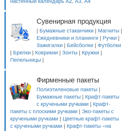
настенный календарь А2, А3, А4
Сувенирная продукция
|
Бумажные стаканчики
|
Магниты
|
Ежедневники и планинги
|
Ручки
|
Зажигалки
|
Бейсболки
|
Футболки
|
Брелки
|
Коврикии
|
Зонты
|
Кружки
|
Пепельницы
|
Фирменные пакеты
Полиэтиленовые пакеты
|
Бумажные пакеты
|
Крафт-пакеты
с кручеными ручками
|
Крафт-
пакеты с плоскими ручками
|
Эко-пакеты с
кручеными ручками
|
Цветные крафт-пакеты
с кручеными ручками
|
Крафт-пакеты «на