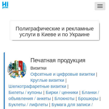
;
Кноп
выпа
меню
Полиграфические и рекламные
услуги в Киеве и по Украине
Печатная продукция
Визитки
Офсетные и цифровые визитки
|
Круглые визитки
|
Шелкотрафаретные визитки
|
Билеты / купоны
|
Бирки / ценники
|
Бланки /
объявления / анкеты
|
Блокноты
|
Брошюры
|
Буклеты / лифлеты
|
Бумага для записи /