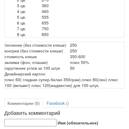
3 цв.
360
4 цв.
460
5 цв.
555
6 цв.
655
7 цв.
750
8 цв.
850
тиснение (без стоимости клише)
250
конгрев (без стоимости клише)
250
стоимость клише
350-600
заливка (фон, плашки)
плюс 50%
скругление углов за 100 штук
50
Дизайнерский картон:
плюс 60( гладкая супер.белая 350грам),плюс 80(лен) плюс
100 (вельвет) плюс 120(маджестик) для 100 штук.
Комментарии (0)
Facebook (
)
Добавить комментарий
Имя (обязательное)