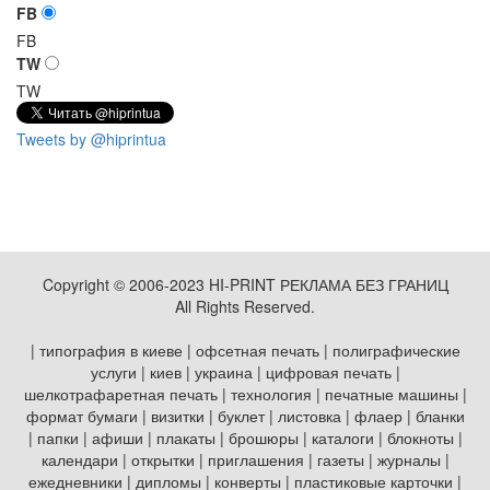
FB
FB
TW
TW
Tweets by @hiprintua
Copyright © 2006-2023 HI-PRINT РЕКЛАМА БЕЗ ГРАНИЦ
All Rights Reserved.
| типография в киеве | офсетная печать | полиграфические
услуги | киев | украина | цифровая печать |
шелкотрафаретная печать | технология | печатные машины |
формат бумаги | визитки | буклет | листовка | флаер | бланки
| папки | афиши | плакаты | брошюры | каталоги | блокноты |
календари | открытки | приглашения | газеты | журналы |
ежедневники | дипломы | конверты | пластиковые карточки |