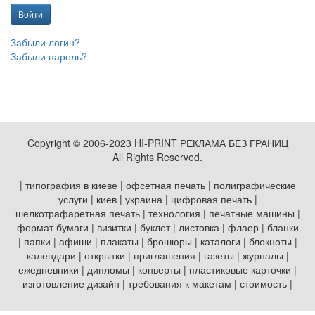
Войти
Забыли логин?
Забыли пароль?
Copyright © 2006-2023 HI-PRINT РЕКЛАМА БЕЗ ГРАНИЦ
All Rights Reserved.
| типография в киеве | офсетная печать | полиграфические
услуги | киев | украина | цифровая печать |
шелкотрафаретная печать | технология | печатные машины |
формат бумаги | визитки | буклет | листовка | флаер | бланки
| папки | афиши | плакаты | брошюры | каталоги | блокноты |
календари | открытки | приглашения | газеты | журналы |
ежедневники | дипломы | конверты | пластиковые карточки |
изготовление дизайн | требования к макетам | стоимость |