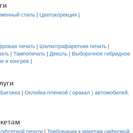
ги
менный стиль
|
Цветокорекция
|
ровая печать
|
Шелкотрафаретная печать
|
чать
|
Тампопечать
|
Деколь
|
Выборочное гибридное
е и конгрев
|
луги
|
Биговка
|
Оклейка пленкой ( оракал ) автомобилей,
акетам
 офсетной печати
|
Требования к макетам цифровой