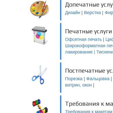
Допечатные услу
Дизайн
|
Верстка
|
Фир
Печатные услуги
Офсетная печать
|
Циф
Широкоформатная пе
лакирование |
Тиснени
Постпечатные ус
Порезка
|
Фальцовка
витрин, окон
|
Требования к м
Требования к макетам