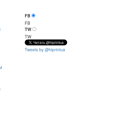
FB
FB
а
TW
TW
Tweets by @hiprintua
ы
е