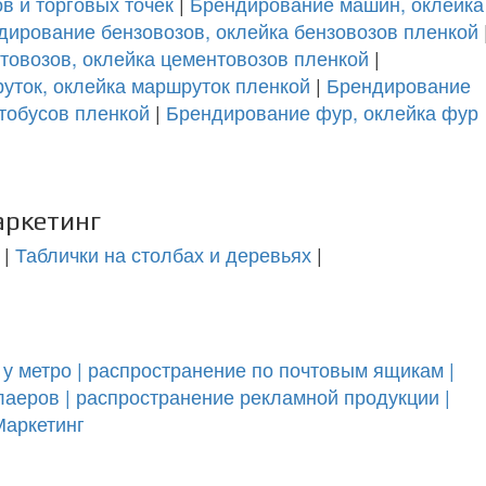
в и торговых точек
|
Брендирование машин, оклейка
дирование бензовозов, оклейка бензовозов пленкой
овозов, оклейка цементовозов пленкой
|
уток, оклейка маршруток пленкой
|
Брендирование
втобусов пленкой
|
Брендирование фур, оклейка фур
аркетинг
|
Таблички на столбах и деревьях
|
 у метро | распространение по почтовым ящикам |
лаеров | распространение рекламной продукции |
Маркетинг