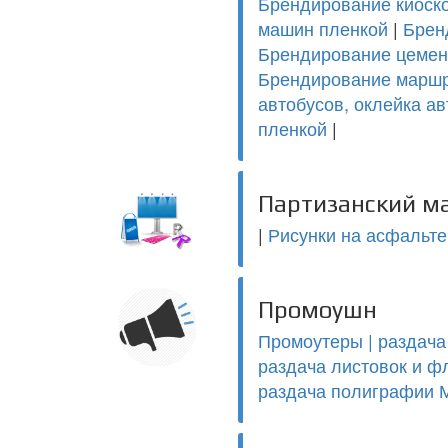
Брендирование киоско
машин пленкой
|
Брен
Брендирование цемент
Брендирование маршр
автобусов, оклейка а
пленкой
|
Партизанский м
|
Рисунки на асфальте
Промоушн
Промоутеры | раздача
раздача листовок и ф
раздача полиграфии