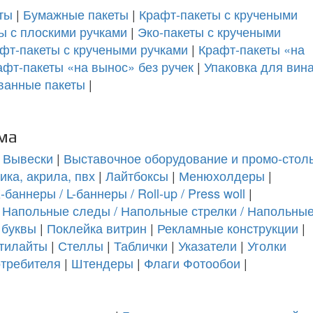
ты
|
Бумажные пакеты
|
Крафт-пакеты с кручеными
ы с плоскими ручками
|
Эко-пакеты с кручеными
фт-пакеты с кручеными ручками
|
Крафт-пакеты «на
афт-пакеты «на вынос» без ручек
|
Упаковка для вин
ванные пакеты
|
ма
|
Вывески
|
Выставочное оборудование и промо-стол
ика, акрила, пвх
|
Лайтбоксы
|
Менюхолдеры
|
аннеры / L-баннеры / Roll-up / Press woll
|
 Напольные следы / Напольные стрелки / Напольны
 буквы
|
Поклейка витрин
|
Рекламные конструкции
|
тилайты
|
Стеллы
|
Таблички
|
Указатели
|
Уголки
отребителя
|
Штендеры
|
Флаги
Фотообои
|