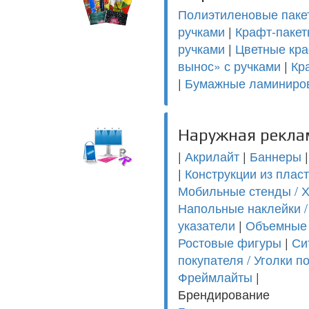
Полиэтиленовые паке
ручками
|
Крафт-пакет
ручками
|
Цветные кра
вынос» с ручками
|
Кр
|
Бумажные ламиниро
Наружная рекла
|
Акрилайт
|
Баннеры
|
Конструкции из пласт
Мобильные стенды / Х-б
Напольные наклейки /
указатели
|
Объемные
Ростовые фигуры
|
Си
покупателя / Уголки п
Фреймлайты
|
Брендирование