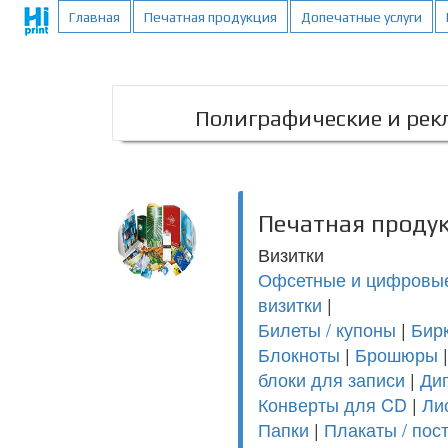
;
Главная
Печатная продукция
Допечатные услуги
Полиграфические и рекл
Печатная проду
Визитки
Офсетные и цифровые
визитки
|
Билеты / купоны
|
Бирк
Блокноты
|
Брошюры
блоки для записи
|
Ди
Конверты для CD
|
Ли
Папки
|
Плакаты / пос