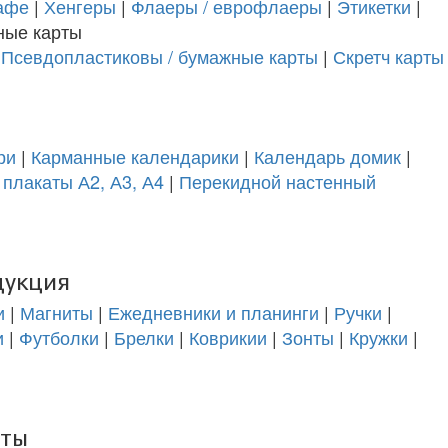
афе
|
Хенгеры
|
Флаеры / еврофлаеры
|
Этикетки
|
ные карты
|
Псевдопластиковы / бумажные карты
|
Скретч карты
ри
|
Карманные календарики
|
Календарь домик
|
плакаты А2, А3, А4
|
Перекидной настенный
дукция
и
|
Магниты
|
Ежедневники и планинги
|
Ручки
|
и
|
Футболки
|
Брелки
|
Коврикии
|
Зонты
|
Кружки
|
еты