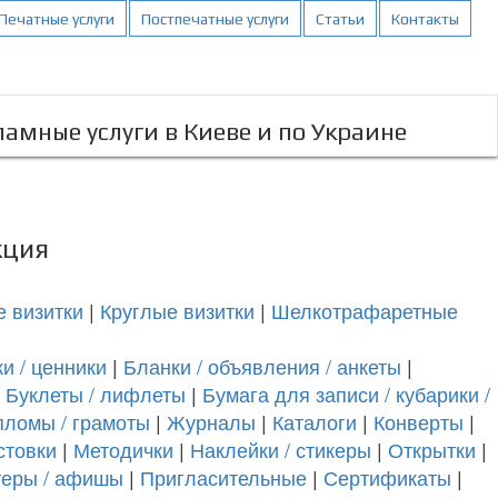
Печатные услуги
Постпечатные услуги
Статьи
Контакты
амные услуги в Киеве и по Украине
кция
 визитки
|
Круглые визитки
|
Шелкотрафаретные
и / ценники
|
Бланки / объявления / анкеты
|
|
Буклеты / лифлеты
|
Бумага для записи / кубарики /
пломы / грамоты
|
Журналы
|
Каталоги
|
Конверты
|
стовки
|
Методички
|
Наклейки / стикеры
|
Открытки
|
теры / афишы
|
Пригласительные
|
Сертификаты
|