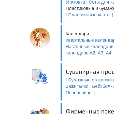
Упаковка
|
Сеты для к
Пластиковые и бумаж
|
Пластиковые карты
Календари
Квартальные календа
Настенные календари 
календарь А2, А3, А4
Сувенирная про
|
Бумажные стаканчик
Зажигалки
|
Бейсболк
Пепельницы
|
Фирменные пак