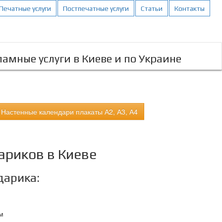
Печатные услуги
Постпечатные услуги
Статьи
Контакты
амные услуги в Киеве и по Украине
Настенные календари плакаты А2, А3, А4
ариков в Киеве
дарика:
м