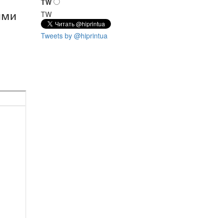
TW
ыми
TW
Tweets by @hiprintua